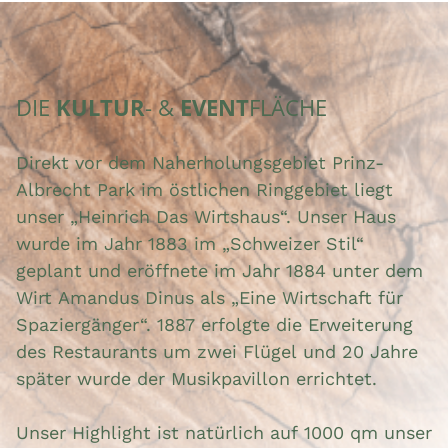
DIE
KULTUR
- &
EVENT
FLÄCHE
Direkt vor dem Naherholungsgebiet Prinz-
Albrecht Park im östlichen Ringgebiet liegt
unser „Heinrich Das Wirtshaus“. Unser Haus
wurde im Jahr 1883 im „Schweizer Stil“
geplant und eröffnete im Jahr 1884 unter dem
Wirt Amandus Dinus als „Eine Wirtschaft für
Spaziergänger“. 1887 erfolgte die Erweiterung
des Restaurants um zwei Flügel und 20 Jahre
später wurde der Musikpavillon errichtet.
Unser Highlight ist natürlich auf 1000 qm unser